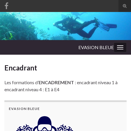
Tog
sear
Search for:
for
EVASION BLEUE
Togg
navig
Encadrant
Les formations d’
ENCADREMENT
: encadrant niveau 1 à
encadrant niveau 4 : E1 à E4
EVASION BLEUE