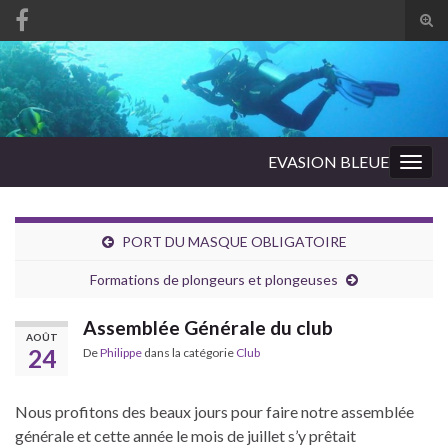
Tog
sear
Search for:
for
EVASION BLEUE
Togg
navig
PORT DU MASQUE OBLIGATOIRE
Formations de plongeurs et plongeuses
Assemblée Générale du club
AOÛT
24
De
Philippe
dans la catégorie
Club
Nous profitons des beaux jours pour faire notre assemblée
générale et cette année le mois de juillet s’y prêtait